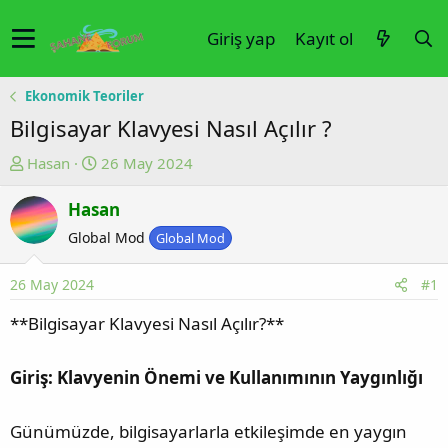
Giriş yap
Kayıt ol
Ekonomik Teoriler
Bilgisayar Klavyesi Nasıl Açılır ?
K
B
Hasan
26 May 2024
o
a
Hasan
n
ş
u
l
Global Mod
Global Mod
y
a
u
n
26 May 2024
#1
b
g
**Bilgisayar Klavyesi Nasıl Açılır?**
a
ı
ş
ç
Giriş: Klavyenin Önemi ve Kullanımının Yaygınlığı
l
t
a
a
t
r
Günümüzde, bilgisayarlarla etkileşimde en yaygın