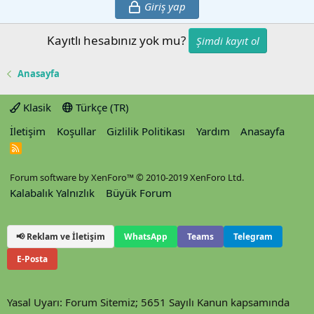
Giriş yap
Kayıtlı hesabınız yok mu?
Şimdi kayıt ol
Anasayfa
Klasik
Türkçe (TR)
İletişim
Koşullar
Gizlilik Politikası
Yardım
Anasayfa
R
S
S
Forum software by XenForo™
© 2010-2019 XenForo Ltd.
Kalabalık Yalnızlık
Büyük Forum
📢 Reklam ve İletişim
WhatsApp
Teams
Telegram
E-Posta
Yasal Uyarı: Forum Sitemiz; 5651 Sayılı Kanun kapsamında