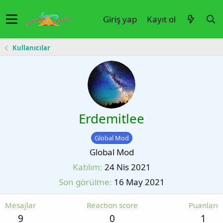
Giriş yap
Kayıt ol
Kullanıcılar
Erdemitlee
Global Mod
Global Mod
Katılım
24 Nis 2021
Son görülme
16 May 2021
Mesajlar
Reaction score
Puanları
9
0
1