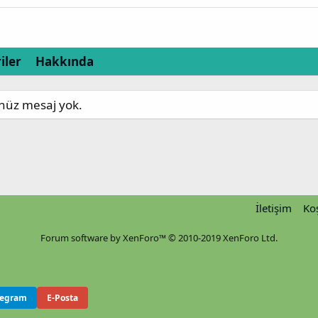
iler
Hakkında
enüz mesaj yok.
İletişim
Koş
Forum software by XenForo™
© 2010-2019 XenForo Ltd.
legram
E-Posta