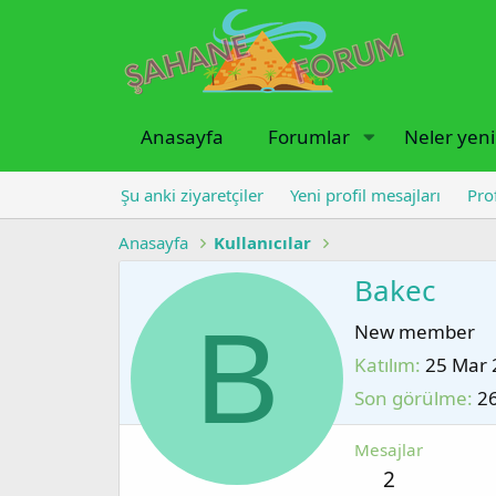
Anasayfa
Forumlar
Neler yeni
Şu anki ziyaretçiler
Yeni profil mesajları
Pro
Anasayfa
Kullanıcılar
Bakec
B
New member
Katılım
25 Mar 
Son görülme
2
Mesajlar
2