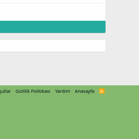
ullar
Gizlilik Politikası
Yardım
Anasayfa
R
S
S