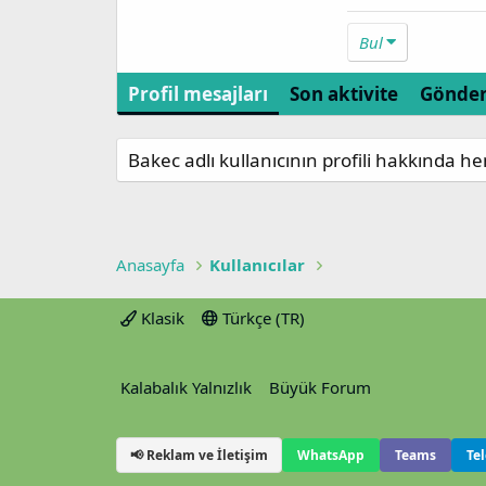
Bul
Profil mesajları
Son aktivite
Gönder
Bakec adlı kullanıcının profili hakkında h
Anasayfa
Kullanıcılar
Klasik
Türkçe (TR)
Kalabalık Yalnızlık
Büyük Forum
📢 Reklam ve İletişim
WhatsApp
Teams
Te