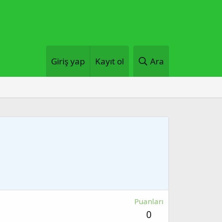
Giriş yap
Kayıt ol
Ara
Puanları
0