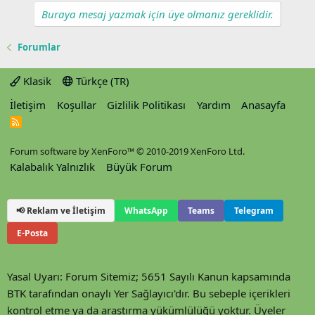
Buraya mesaj yazmak için üye olmanız gereklidir.
Forumlar
Klasik
Türkçe (TR)
İletişim
Koşullar
Gizlilik Politikası
Yardım
Anasayfa
R
S
S
Forum software by XenForo™
© 2010-2019 XenForo Ltd.
Kalabalık Yalnızlık
Büyük Forum
📢 Reklam ve İletişim
WhatsApp
Teams
Telegram
E-Posta
Yasal Uyarı: Forum Sitemiz; 5651 Sayılı Kanun kapsamında
BTK tarafından onaylı Yer Sağlayıcı'dır. Bu sebeple içerikleri
kontrol etme ya da araştırma yükümlülüğü yoktur. Üyeler