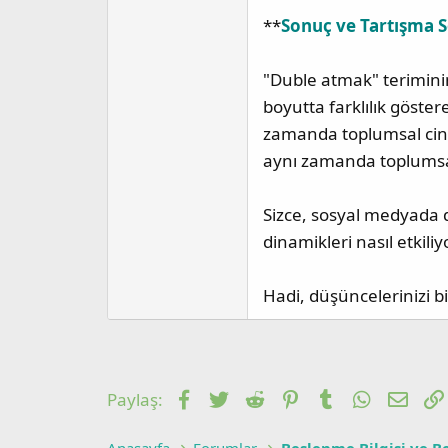
**
Sonuç ve Tartışma S
"Duble atmak" terimini
boyutta farklılık göstere
zamanda toplumsal cinsi
aynı zamanda toplumsal 
Sizce, sosyal medyada d
dinamikleri nasıl etkili
Hadi, düşüncelerinizi b
Facebook
Twitter
Reddit
Pinterest
Tumblr
WhatsAp
E-po
Paylaş: