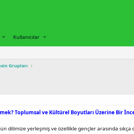
Kullanıcılar
esin Grupları
ek? Toplumsal ve Kültürel Boyutları Üzerine Bir İn
 dilimize yerleşmiş ve özellikle gençler arasında sıkça