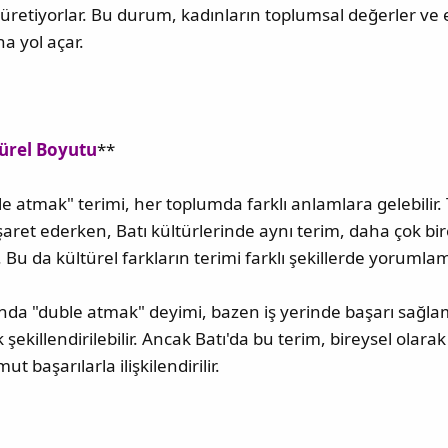
 üretiyorlar. Bu durum, kadınların toplumsal değerler v
a yol açar.
ürel Boyutu
**
le atmak" terimi, her toplumda farklı anlamlara gelebili
şaret ederken, Batı kültürlerinde aynı terim, daha çok bire
. Bu da kültürel farkların terimi farklı şekillerde yorumla
a "duble atmak" deyimi, bazen iş yerinde başarı sağlama
ekillendirilebilir. Ancak Batı'da bu terim, bireysel olara
ut başarılarla ilişkilendirilir.