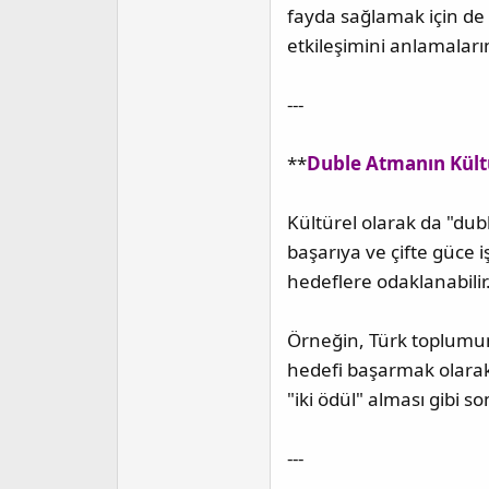
fayda sağlamak için de
etkileşimini anlamaların
---
**
Duble Atmanın Kült
Kültürel olarak da "dub
başarıya ve çifte güce i
hedeflere odaklanabilir
Örneğin, Türk toplumund
hedefi başarmak olarak ş
"iki ödül" alması gibi som
---