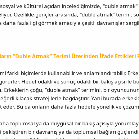
osyal ve kültürel açıdan incelediğimizde, "duble atmak"
liyor. Özellikle gençler arasında, "duble atmak" terimi, 
daha fazla ilgi görmek amacıyla çeşitli davranışlar sergi
ların “Duble Atmak” Terimi Üzerinden İfade Ettikleri 
rimi farklı biçimlerde kullanabilir ve anlamlandırabilir. Er
görürler. Hedef odaklı ve sonuç odaklı bir bakış açısı ile bu
m. Erkeklerin çoğu, "duble atmak" terimini, bir oyuncunun 
ğerli kılacak stratejilerle bağdaştırır. Yani burada erkekle
et eder. Bu da onların daha fazla hedefe yönelik ve çözüm 
daha toplumsal ya da duygusal bir bakış açısıyla yorumlaya
sini pekiştiren bir davranış ya da toplumsal bağları güçlendi