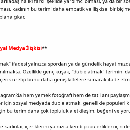
 arkadaşına iki farklı şekilde yardımcı olması, ya da bir s
urması, kadının bu terimi daha empatik ve ilişkisel bir bi
plana çıkar.
al Medya İlişkisi
**
k" ifadesi yalnızca spordan ya da gündelik hayatımızda
nılmakta. Özellikle genç kuşak, "duble atmak" terimini d
ı içerik üretip bunu daha geniş kitlelere sunarak ifade etm
nstagram’da hem yemek fotoğrafı hem de tatil anı paylaş
er için sosyal medyada duble atmak, genellikle popülerlik v
çin bu terim daha çok toplulukla etkileşim, beğeni ve yor
 kadınlar, içeriklerini yalnızca kendi popülerlikleri için 