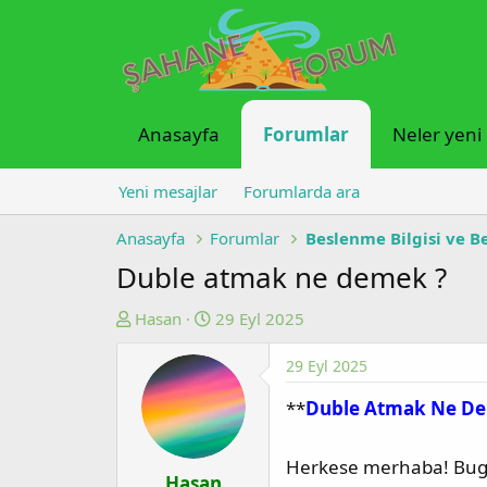
Anasayfa
Forumlar
Neler yeni
Yeni mesajlar
Forumlarda ara
Anasayfa
Forumlar
Beslenme Bilgisi ve B
Duble atmak ne demek ?
K
B
Hasan
29 Eyl 2025
o
a
29 Eyl 2025
n
ş
u
l
**
Duble Atmak Ne Dem
y
a
u
n
Herkese merhaba! Bugün
b
g
Hasan