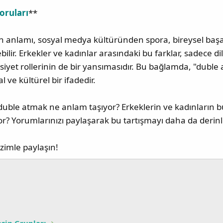
oruları
**
n anlamı, sosyal medya kültüründen spora, bireysel başa
bilir. Erkekler ve kadınlar arasındaki bu farklar, sadece dilin
yet rollerinin de bir yansımasıdır. Bu bağlamda, "duble 
ve kültürel bir ifadedir.
uble atmak ne anlam taşıyor? Erkeklerin ve kadınların bu
yor? Yorumlarınızı paylaşarak bu tartışmayı daha da derinleş
izimle paylaşın!
p
sta
Link