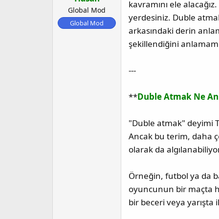
kavramını ele alacağız
a
ı
Global Mod
yerdesiniz. Duble atmak
ş
ç
Global Mod
l
t
arkasındaki derin anlam
a
a
şekillendiğini anlamamız
t
r
a
i
---
n
h
i
**
Duble Atmak Ne An
"Duble atmak" deyimi Tü
Ancak bu terim, daha ço
olarak da algılanabiliyor
Örneğin, futbol ya da b
oyuncunun bir maçta he
bir beceri veya yarışta i