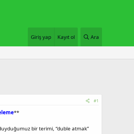
Giriş yap
Kayıt ol
Ara
#1
celeme
**
 duyduğumuz bir terimi, “duble atmak”