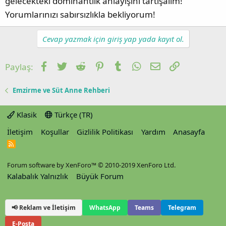
gelecekteki dominantlık anlayışını tartışalım!
Yorumlarınızı sabırsızlıkla bekliyorum!
Cevap yazmak için giriş yap yada kayıt ol.
Facebook
Twitter
Reddit
Pinterest
Tumblr
WhatsApp
E-posta
Link
Paylaş:
Emzirme ve Süt Anne Rehberi
Klasik
Türkçe (TR)
İletişim
Koşullar
Gizlilik Politikası
Yardım
Anasayfa
R
S
S
Forum software by XenForo™
© 2010-2019 XenForo Ltd.
Kalabalık Yalnızlık
Büyük Forum
📢 Reklam ve İletişim
WhatsApp
Teams
Telegram
E-Posta