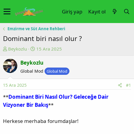
Giriş yap
Kayıt ol
Emzirme ve Süt Anne Rehberi
Dominant biri nasıl olur ?
K
B
Beykozlu
15 Ara 2025
o
a
Beykozlu
n
ş
u
l
Global Mod
Global Mod
y
a
u
n
15 Ara 2025
#1
b
g
**
Dominant Biri Nasıl Olur? Geleceğe Dair
a
ı
Vizyoner Bir Bakış
**
ş
ç
l
t
a
a
Herkese merhaba forumdaşlar!
t
r