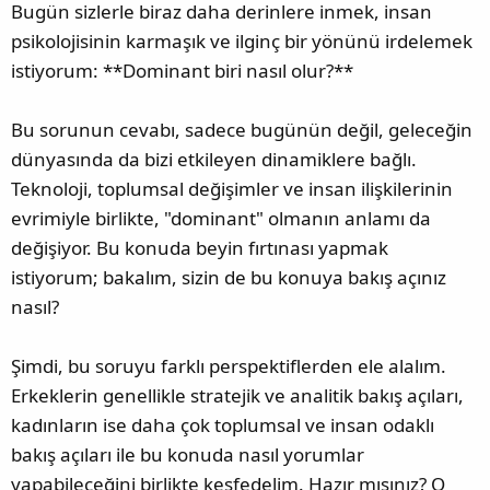
a
i
Bugün sizlerle biraz daha derinlere inmek, insan
n
h
psikolojisinin karmaşık ve ilginç bir yönünü irdelemek
i
istiyorum: **Dominant biri nasıl olur?**
Bu sorunun cevabı, sadece bugünün değil, geleceğin
dünyasında da bizi etkileyen dinamiklere bağlı.
Teknoloji, toplumsal değişimler ve insan ilişkilerinin
evrimiyle birlikte, "dominant" olmanın anlamı da
değişiyor. Bu konuda beyin fırtınası yapmak
istiyorum; bakalım, sizin de bu konuya bakış açınız
nasıl?
Şimdi, bu soruyu farklı perspektiflerden ele alalım.
Erkeklerin genellikle stratejik ve analitik bakış açıları,
kadınların ise daha çok toplumsal ve insan odaklı
bakış açıları ile bu konuda nasıl yorumlar
yapabileceğini birlikte keşfedelim. Hazır mısınız? O